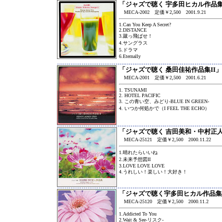
「ジャズで聴く 宇多田ヒカル作品集I
MECA-2002 定価￥2,500 2001.9.21
1.Can You Keep A Secret?
2.DISTANCE
3.蹴っ飛ばせ！
4.サングラス
5.ドラマ
6.Eternally
「ジャズで聴く 桑田佳祐作品集II」
MECA-2001 定価￥2,500 2001.6.21
1. TSUNAMI
2. HOTEL PACIFIC
3. この青い空、みどり-BLUE IN GREEN-
4. いつか何処かで（I FEEL THE ECHO）
「ジャズで聴く 吉田美和・中村正
MECA-25121 定価￥2,500 2000.11.22
1.晴れたらいいね
2.未来予想図II
3.LOVE LOVE LOVE
4.うれしい！楽しい！大好き！
「ジャズで聴く宇多田ヒカル作品集I
MECA-25120 定価￥2,500 2000.11.2
1.Addicted To You
2.Wait & See-リスク-