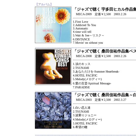
【アルバム】
「ジャズで聴く 宇多田ヒカル作品
MECA-2009 定価￥2,500 2003.2.26
1.First Love
2.Addicted To You
3.Automatic
4.time will tell
5.Wait & See～リスク～
6.DISTANCE
7.Movin' on sithout you
「ジャズで聴く 桑田佳祐作品集ベ
MECA-2008 定価￥2,500 2003.2.26
1.涙のキッス
2.TSUNAMI
3.あなただけを-Summer Heartbreak-
4.HOTEL PACIFIC
5.Melody(メロディー)
6.愛の言霊-Spiritual Message-
7.PARADISE
「ジャズで聴く 桑田佳祐作品集～
MECA-2003 定価￥2,500 2002.3.27
1.白い恋人達
2.TSUNAMI
3.波乗りジョニー
4.Melody(メロディー)
5.HOTEL PACIFIC
6.希望の轍