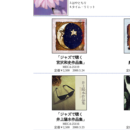
3.はやとちり
4.タイム・リミット
「ジャズで聴く
宮沢和史作品集」
奥
MECA-25119
定価￥2,500 2000.5.24
定価
「ジャズで聴く
井上陽水作品集」
MECA-25116
定価￥2,500 2000.3.23
定価