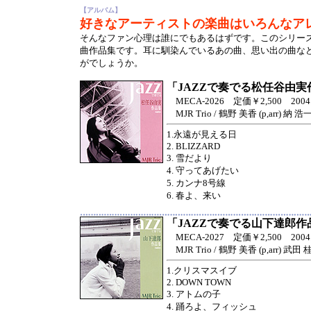
【アルバム】
好きなアーティストの楽曲は
いろんなア
そんなファン心理は誰にでもあるはずです。このシリー
曲作品集です。耳に馴染んでいるあの曲、思い出の曲な
がでしょうか。
「JAZZで奏でる松任谷由実
MECA-2026 定価￥2,500 2004.1
MJR Trio / 鶴野 美香 (p,arr) 納 浩一
1.永遠が見える日
2. BLIZZARD
3. 雪だより
4. 守ってあげたい
5. カンナ8号線
6. 春よ、来い
「JAZZで奏でる山下達郎作
MECA-2027 定価￥2,500 2004.1
MJR Trio / 鶴野 美香 (p,arr) 武田 
1.クリスマスイブ
2. DOWN TOWN
3. アトムの子
4. 踊ろよ、フィッシュ