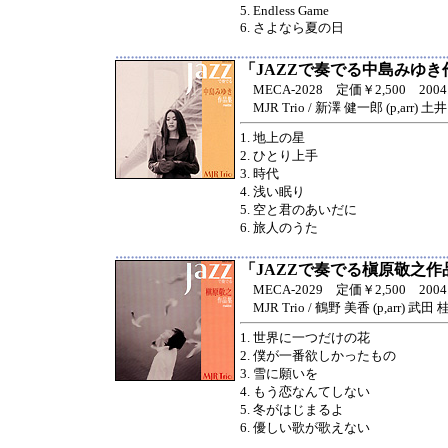
5. Endless Game
6. さよなら夏の日
「JAZZで奏でる中島みゆき
MECA-2028 定価￥2,500 2004.1
MJR Trio / 新澤 健一郎 (p,arr) 土井
1. 地上の星
2. ひとり上手
3. 時代
4. 浅い眠り
5. 空と君のあいだに
6. 旅人のうた
「JAZZで奏でる槇原敬之作
MECA-2029 定価￥2,500 2004.1
MJR Trio / 鶴野 美香 (p,arr) 武田 
1. 世界に一つだけの花
2. 僕が一番欲しかったもの
3. 雪に願いを
4. もう恋なんてしない
5. 冬がはじまるよ
6. 優しい歌が歌えない